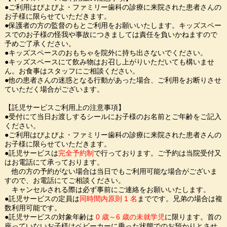
●ご利用はぴよぴよ・ファミリー歯科の診療に来院された患者さんの
お子様に限らせていただきます。
●保護者の方の監督のもとご利用をお願いいたします。キッズスペー
スでのお子様の怪我や事故につきましては責任を負いかねますので
予めご了承ください。
●キッズスペースのおもちゃを院外に持ち出さないでください。
●キッズスペースにて飲み物はお召し上がりいただいても構いませ
ん。お食事はスタッフにご相談ください。
●他の患者さんの迷惑となる行動があった場合、ご利用をお断りさせ
ていただく場合がございます。
【託児サービスご利用上の注意事項】
●受付にて当日お渡しするシールにお子様のお名前とご年齢をご記入
ください。
●ご利用はぴよぴよ・ファミリー歯科の診療に来院された患者さんの
お子様に限らせていただきます。
●託児サービスは
完全予約制
で行っております。ご予約は当院受付又
はお電話にて承っております。
他の方の予約がない場合は当日でもご利用可能な場合がございま
すので、お電話にてご相談ください。
キャンセルされる際は必ず事前にご連絡をお願いいたします。
●託児サービスの定員は
同時間内原則 1 名
までです。兄弟の場合は複
数利用可能です。
●託児サービスの対象年齢は
0 歳～6 歳の未就学児
に限ります。首の
座っていないお子様はベビーカーに乗った状態でのお預かりとさせ